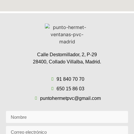
Calle Destornillador, 2, P-29
28400, Collado Villalba, Madrid.
91 840 70 70
650 15 86 03
puntohermetpvc@gmail.com