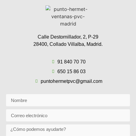
Calle Destornillador, 2, P-29
28400, Collado Villalba, Madrid.
91 840 70 70
650 15 86 03
puntohermetpvc@gmail.com