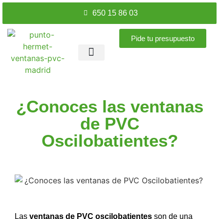
650 15 86 03
Pide tu presupuesto
Ventanas PVC
Puertas PVC
Accesorios ventanas
Nuestros trabajos
¿Conoces las ventanas
de PVC
Oscilobatientes?
Las
ventanas de PVC oscilobatientes
son de una