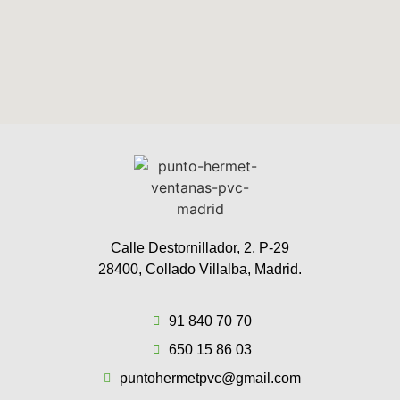
Calle Destornillador, 2, P-29
28400, Collado Villalba, Madrid.
91 840 70 70
650 15 86 03
puntohermetpvc@gmail.com