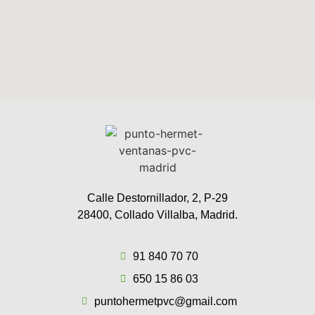
Calle Destornillador, 2, P-29
28400, Collado Villalba, Madrid.
91 840 70 70
650 15 86 03
puntohermetpvc@gmail.com