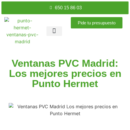
650 15 86 03
Pide tu presupuesto
Ventanas PVC
Puertas PVC
Accesorios ventanas
Nuestros trabajos
Ventanas PVC Madrid:
Los mejores precios en
Punto Hermet